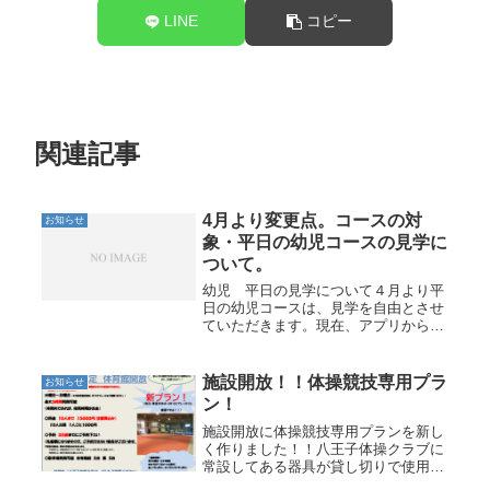
LINE
コピー
関連記事
4月より変更点。コースの対
お知らせ
象・平日の幼児コースの見学に
ついて。
幼児 平日の見学について４月より平
日の幼児コースは、見学を自由とさせ
ていただきます。現在、アプリから見
学予約をして頂いておりますが、火曜
～金曜の幼児コースは予約せず、回数
制限無く見学いただけます。土曜・日
施設開放！！体操競技専用プラ
お知らせ
曜に関しましては従来通り見学予約の
ン！
チ...
施設開放に体操競技専用プランを新し
く作りました！！八王子体操クラブに
常設してある器具が貸し切りで使用で
きます！男子6種目・女子4種目 床フ