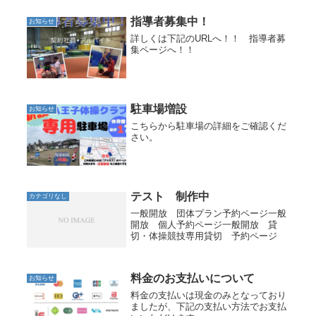
ロアー・トランポリン・タンブリング
トランポリンがあります。新しい技の
指導者募集中！
お知らせ
挑戦や、試合に向けての練習などに
詳しくは下記のURLへ！！ 指導者募
ご...
集ページへ！！
駐車場増設
お知らせ
こちらから駐車場の詳細をご確認くだ
さい。
テスト 制作中
カテゴリなし
一般開放 団体プラン予約ページ一般
開放 個人予約ページ一般開放 貸
切・体操競技専用貸切 予約ページ
料金のお支払いについて
お知らせ
料金の支払いは現金のみとなっており
ましたが、下記の支払い方法でお支払