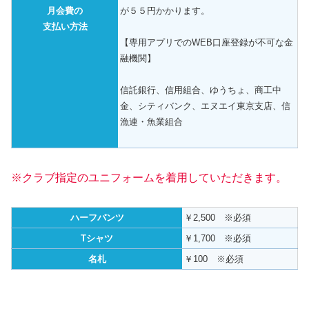
月会費の
が５５円かかります。
支払い方法
【専用アプリでのWEB口座登録が不可な金
融機関】
信託銀行、信用組合、ゆうちょ、商工中
金、シティバンク、エヌエイ東京支店、信
漁連・魚業組合
※クラブ指定のユニフォームを着用していただきます。
ハーフパンツ
￥2,500 ※必須
Tシャツ
￥1,700 ※必須
名札
￥100 ※必須