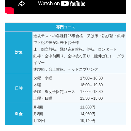
専門コース
進級テストの各種目23級合格、又は床・跳び箱・鉄棒
で下記の技が出来るお子様
床：倒立前転、飛び込み前転、側転、ロンダート
対象
鉄棒：空中前回り、空中後ろ回り（膝伸ばし）、グラ
イダー
跳び箱：台上前転、ヘッドスプリング
火曜・水曜
17:00～18:30
木曜
18:00～19:30
日時
金曜 ※女子限定コース
17:00～18:30
土曜・日曜
13:30〜15:00
月4回
11,660円
料金
月8回
14,960円
月12回
19,140円