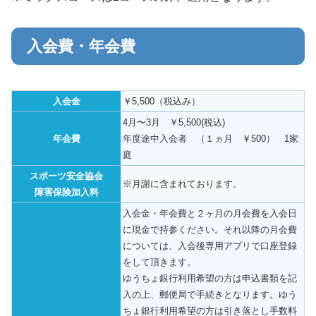
入会費・年会費
入会金
￥5,500（税込み）
4月〜3月 ￥5,500(税込)
年会費
年度途中入会者 （１ヵ月 ￥500） 1家
庭
スポーツ安全協会
※月謝に含まれております。
障害保険加入料
入会金・年会費と２ヶ月の月会費を入会日
に現金で持参ください。それ以降の月会費
については、入会後専用アプリで口座登録
をして頂きます。
ゆうちょ銀行利用希望の方は申込書類を記
入の上、郵便局で手続きとなります。ゆう
ちょ銀行利用希望の方は引き落とし手数料