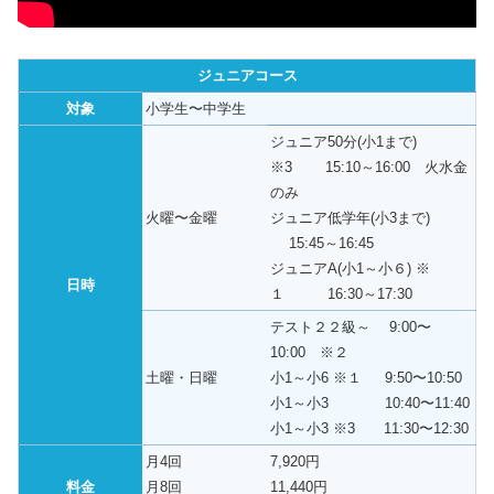
ジュニアコース
対象
小学生〜中学生
ジュニア50分(小1まで)
※3 15:10～16:00 火水金
のみ
火曜〜金曜
ジュニア低学年(小3まで)
15:45～16:45
ジュニアA(小1～小６) ※
日時
１ 16:30～17:30
テスト２２級～ 9:00〜
10:00 ※２
土曜・日曜
小1～小6 ※１ 9:50〜10:50
小1～小3 10:40〜11:40
小1～小3 ※3 11:30〜12:30
月4回
7,920円
料金
月8回
11,440円